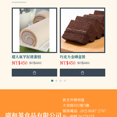
超人氣芋泥捲蛋糕
巧克力金磚盒裝
秋風
NT$450
NT$450
NT$
NT$480
NT$480
新北市樹林區
大安路502號3樓
服務電話 : (02) 8687 2707
廣和蓁食品有限公司
統一編號:16379325