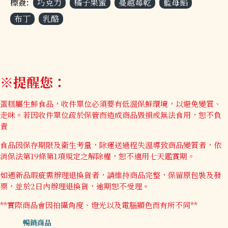
標簽:
巧克力
橘子果蜜
蔓越莓乾
藍苺餡
布丁
乳酪
※提醒您：
蛋糕屬生鮮食品，收件單位必須要有低溫保鮮環境，以避免變質、
走味。若因收件單位疏於保管而造成商品毀損或無法食用，恕不負
責
食品因保存期限及衛生考量，除運送過程失溫導致商品變質者，依
消保法第19條第1項規定之解除權，恕不適用七天鑑賞期。
如遇新品瑕疵需辦理退換貨者，請維持商品完整，保留原包裝及發
票，並於2日內辦理退換貨，逾期恕不受理。
**實際商品會因拍攝角度、燈光以及電腦顯色而有所不同**
暢銷商品