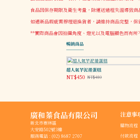
食品因保存期限及衛生考量，除運送過程失溫導致商品
如遇新品瑕疵需辦理退換貨者，請維持商品完整，保
**實際商品會因拍攝角度、燈光以及電腦顯色而有所不
暢銷商品
超人氣芋泥捲蛋糕
NT$450
NT$480
廣和蓁食品有限公司
注意事
新北市樹林區
購物流程
大安路502號3樓
付款流程
服務電話 : (02) 8687 2707