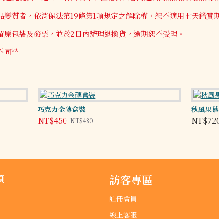
變質者，依消保法第19條第1項規定之解除權，恕不適用七天鑑賞
留原包裝及發票，並於2日內辦理退換貨，逾期恕不受理。
同**
巧克力金磚盒裝
秋風果慕
NT$450
NT$72
NT$480
項
訪客專區
註冊會員
線上客服