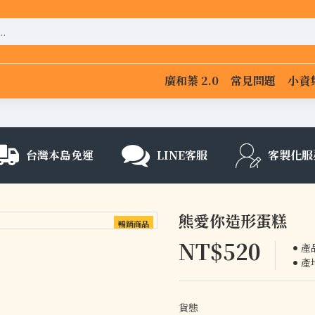
廣和蓁 2.0
常見問題
小資
台灣本島免運
LINE客服
客製化服
熊愛你造形蛋糕
暢銷商品
NT$520
產
產
貨態