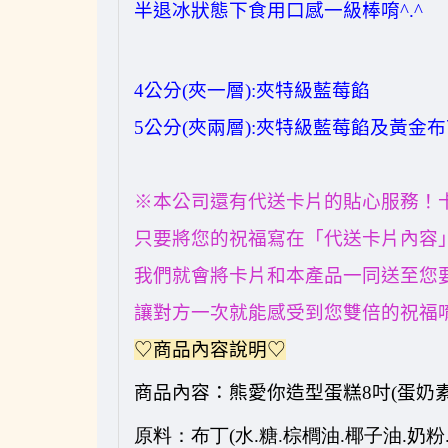
半退冰狀態下食用口感一級棒唷
^.^
4
公分
(
夾一層
):
夾特級藍莓餡
5
公分
(
夾兩層
):
夾特級藍莓餡
及黃金布
※本公司還有代送卡片的貼心服務！
只要將您的祝福寫在「代送卡片內容
我們就會將卡片和本產品一同送至您
讓對方一次就能感受到您雙倍的祝福
♡商品內容說明♡
商品內容：
熊愛你造型蛋糕
8
吋
(
蛋奶
原料：
布丁
(水.糖.棕櫚油.椰子油.