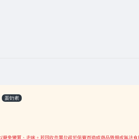
蛋奶素
以避免變質、走味。若因收件單位疏於保管而造成商品毀損或無法食