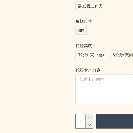
需五個工作天
蛋糕尺寸
8吋
糕體高度
3公分(夾一層)
5公分(夾兩
代送卡片內容