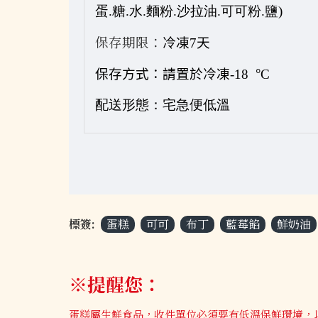
蛋.糖.水.麵粉.沙拉油.可可粉.鹽)
保存期限：
冷凍7天
°
保存方式：請置於冷凍-18
C
配送形態：宅急便低溫
標簽:
蛋糕
可可
布丁
藍莓餡
鮮奶油
※提醒您：
蛋糕屬生鮮食品，收件單位必須要有低溫保鮮環境，