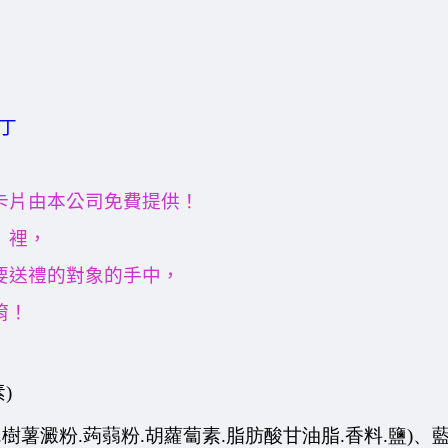
丁
卡片由本公司免費提供！
」裡，
要送禮的對象的手中，
唷！
素
)
奶粉.樹薯澱粉.蒟蒻粉.胡蘿蔔素.脂肪酸甘油脂.香料.鹽