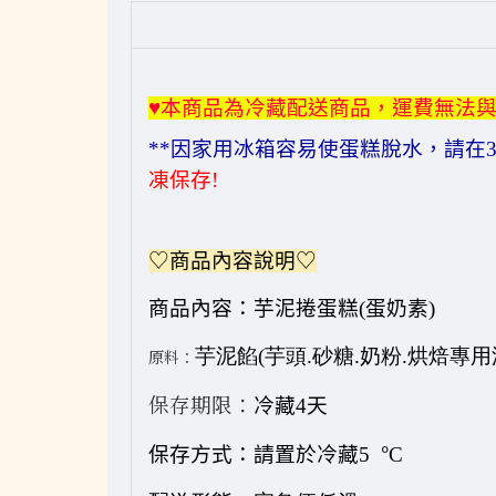
♥
本商品為冷藏配送商品，運費無法
**
因家用冰箱容易使蛋糕脫水，請在
凍保存
!
♡商品內容說明♡
商品內容：
芋泥捲蛋糕
(
蛋奶素
)
芋泥餡(芋頭.砂糖.奶粉.烘焙專
原料：
保存期限：
冷藏
4
天
°
保存方式：
請置於冷藏
5
C