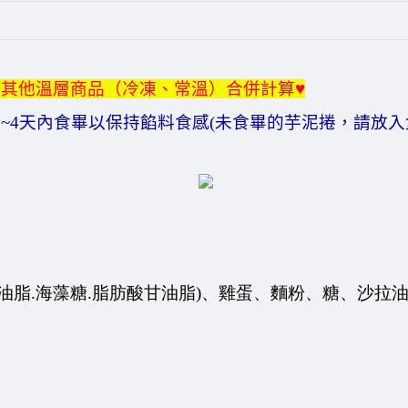
與其他溫層商品（冷凍、常溫）合併計算
♥
3~4
天內食畢以保持餡料食感
(
未食畢的芋泥捲，
請放入
用油脂.海藻糖.脂肪酸甘油脂)、雞蛋、麵粉、糖、沙拉