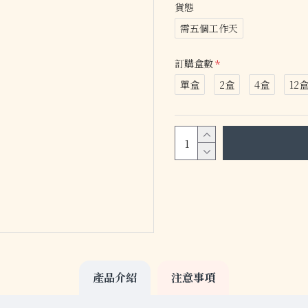
貨態
需五個工作天
訂購盒數
單盒
2盒
4盒
12
產品介紹
注意事項