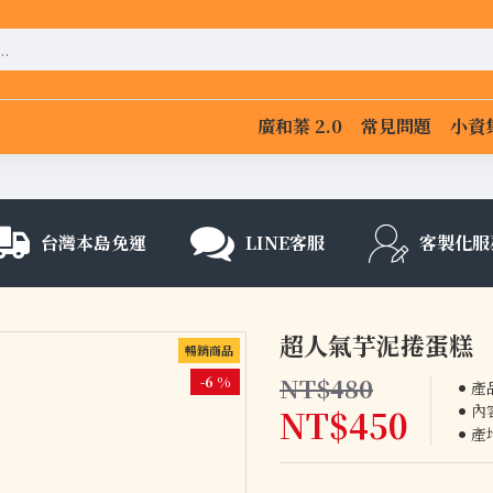
廣和蓁 2.0
常見問題
小資
台灣本島免運
LINE客服
客製化服
超人氣芋泥捲蛋糕
暢銷商品
NT$480
-6 %
產
內
NT$450
產