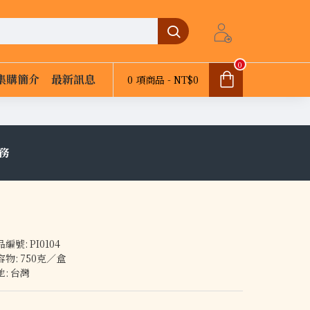
0
集購簡介
最新訊息
0 項商品 - NT$0
務
品編號:
PI0104
容物:
750克／盒
地:
台灣